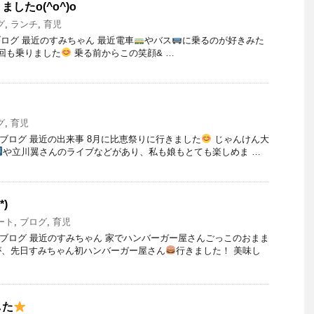
したo(^o^)o
グ
,
ランチ
,
育児
)のブログ 最近のすみちゃん 最近電車
やバス
に乗るのが好きみた
回も乗りました
乗る前からこの笑顔& …
グ
,
育児
）のブログ 最近の出来事 8月に比恵祭りに行きました
じゃんけん大
や立川翼さんのライブなどがあり、私も娘もとても楽しめま …
)
ート
,
ブログ
,
育児
）のブログ 最近のすみちゃん 家でハンバーガー屋さんごっこのおまま
が、先日すみちゃん初ハンバーガー屋さん
行きました！ 美味し
した