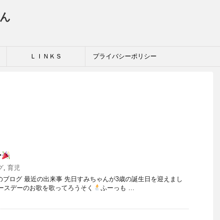
ん
ＬＩＮＫＳ
プライバシーポリシー
ー
グ
,
育児
金）のブログ 最近の出来事 先日すみちゃんが3歳の誕生日を迎えまし
ースデーのお歌を歌ってろうそく
ふーっも …