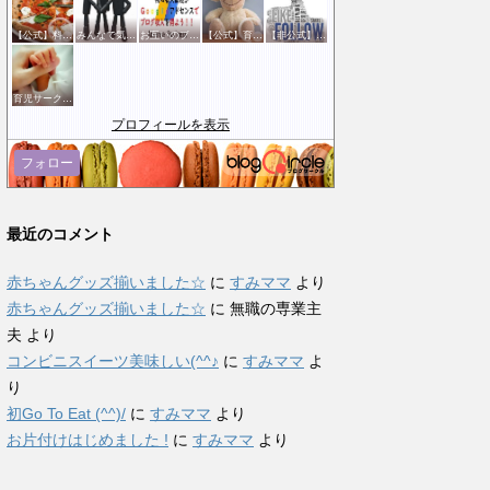
【公式】料理・グルメサークル
みんなで気軽にアクセスアップ
お互いのブログに感謝のクリックをする会
【公式】育児サークル
【非公式】相互フォローサークル
育児サークル(^^♪ 〜My Baby〜
プロフィールを表示
フォロー
最近のコメント
赤ちゃんグッズ揃いました☆
に
すみママ
より
赤ちゃんグッズ揃いました☆
に
無職の専業主
夫
より
コンビニスイーツ美味しい(^^♪
に
すみママ
よ
り
初Go To Eat (^^)/
に
すみママ
より
お片付けはじめました !
に
すみママ
より