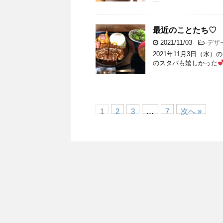
最近のことたち♡
2021/11/03
-
デザ
2021年11月3日（水
のスタバも嬉しかった
1
2
3
…
7
次へ »