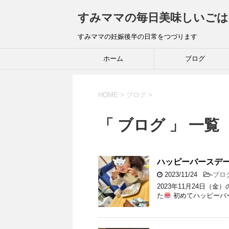
すみママの毎日美味しいごは
すみママの妊娠後半の日常をつづります
ホーム
ブログ
HOME
>
ブログ
>
「 ブログ 」 一覧
ハッピーバースデ
2023/11/24
-
ブロ
2023年11月24日（
た
初めてハッピーバ