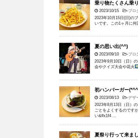
乗り物たくさん乗りま
2023/10/15
-
ブロ
2023年10月15日(日
いです。この1ヶ月に何
夏の思い出(^^)
2023/09/10
-
ブロ
2023年9月10日（日
会やクイズ大会や花火
初ハンバーガー(*^^*
2023/08/13
-
デザ
2023年8月13日（日
ごとをよくするのです
い&#x1f4 …
夏祭り行って来ま