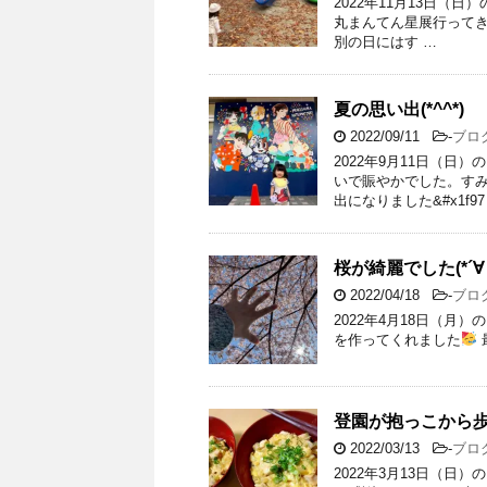
2022年11月13日（
丸まんてん星展行ってき
別の日にはす …
夏の思い出(*^^*)
2022/09/11
-
ブロ
2022年9月11日（日
いで賑やかでした。す
出になりました&#x1f97
桜が綺麗でした(*´∀
2022/04/18
-
ブロ
2022年4月18日（月
を作ってくれました
登園が抱っこから
2022/03/13
-
ブロ
2022年3月13日（日