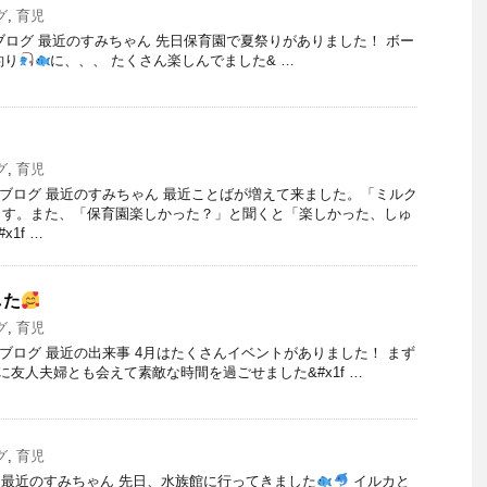
グ
,
育児
のブログ 最近のすみちゃん 先日保育園で夏祭りがありました！ ボー
釣り
に、、、 たくさん楽しんでました& …
グ
,
育児
）のブログ 最近のすみちゃん 最近ことばが増えて来ました。「ミルク
ます。また、「保育園楽しかった？」と聞くと「楽しかった、しゅ
1f …
した
グ
,
育児
）のブログ 最近の出来事 4月はたくさんイベントがありました！ まず
に友人夫婦とも会えて素敵な時間を過ごせました&#x1f …
グ
,
育児
グ 最近のすみちゃん 先日、水族館に行ってきました
イルカと