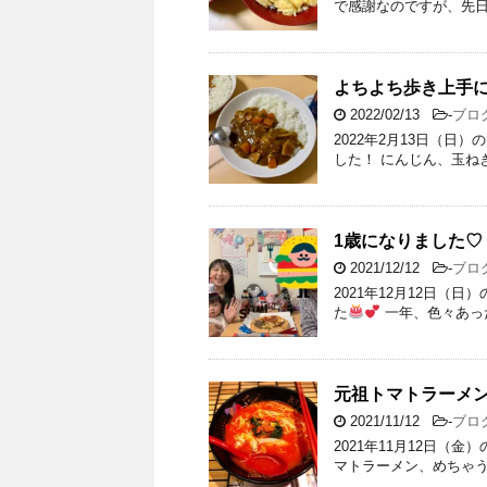
で感謝なのですが、先
よちよち歩き上手
2022/02/13
-
ブロ
2022年2月13日（日
した！ にんじん、玉ね
1歳になりました♡
2021/12/12
-
ブロ
2021年12月12日（
た
一年、色々あった
元祖トマトラーメン三
2021/11/12
-
ブロ
2021年11月12日（
マトラーメン、めちゃうま
…