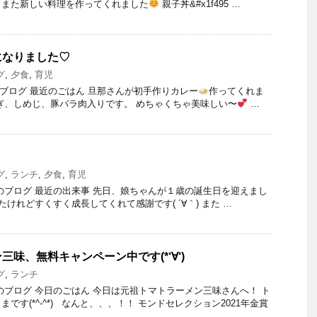
日また新しい料理を作ってくれました
親子丼&#x1f495 …
になりました♡
グ
,
夕食
,
育児
）のブログ 最近のごはん 旦那さんが初手作りカレー
作ってくれま
ぎ、しめじ、豚バラ肉入りです。 めちゃくちゃ美味しい〜
…
グ
,
ランチ
,
夕食
,
育児
日）のブログ 最近の出来事 先日、娘ちゃんが１歳の誕生日を迎えまし
けれどすくすく成長してくれて感謝です( ´∀｀) また …
味、無料キャンペーン中です(*‘∀‘)
グ
,
ランチ
金）のブログ 今日のごはん 今日は元祖トマトラーメン三味さんへ！ ト
です(*^-^*) なんと、、、！！ モンドセレクション2021年金賞