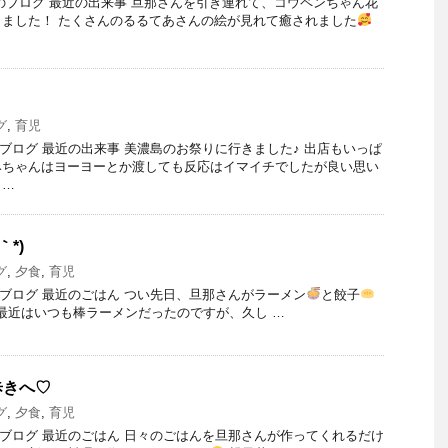
日）のブログ 最近の出来事 旦那さんを引き連れて、コウペンちゃん花
ました！ たくさんのるるてあさんの絵が見れて癒されました
グ
,
育児
）のブログ 最近の出来事 美濃島のお祭りに行きました♪ 出店もいっぱ
みちゃんはヨーヨーとか渡しても反応はイマイチでしたが良い思い
 …
｀*)
グ
,
夕食
,
育児
）のブログ 最近のごはん つい先日、旦那さんがラーメン
と餃子
最近はいつも棒ラーメンだったのですが、久し …
歩きへ♡
グ
,
夕食
,
育児
）のブログ 最近のごはん 日々のごはんを旦那さんが作ってくれるだけ