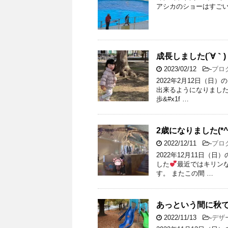
アシカのショーはすご
成長しました(´∀｀)
2023/02/12
-
ブロ
2022年2月12日（日
出来るようになりまし
歩&#x1f …
2歳になりました(*^^
2022/12/11
-
ブロ
2022年12月11日（
した
最近ではキリン
す。 またこの間 …
あっという間に秋です
2022/11/13
-
デザ