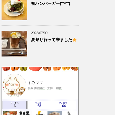
初ハンバーガー(*^^*)
2023/07/09
夏祭り行って来ました
すみママ
福岡県福岡市
女性
40代
サークル
フォロー
フォロワー
6
68
64