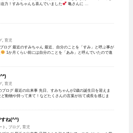
い迫力！すみちゃんも喜んでいました
亀さんに …
グ
,
育児
）のブログ 最近のすみちゃん 最近、自分のことを「すみ」と呼ぶ事が
た
1か月くらい前には自分のことを「あみ」と呼んでいたので進
*)
グ
,
育児
日）のブログ 最近の出来事 先日、すみちゃんが2歳の誕生日を迎えま
など動物や持って来て！などたくさんの言葉が出て成長を感じま
ね(^^)
ート
,
ブログ
,
育児