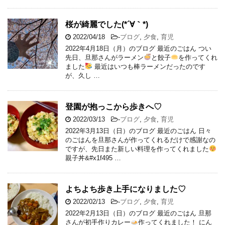
桜が綺麗でした(*´∀｀*)
2022/04/18
-
ブログ
,
夕食
,
育児
2022年4月18日（月）のブログ 最近のごはん つい
先日、旦那さんがラーメン
と餃子
を作ってくれ
ました
最近はいつも棒ラーメンだったのです
が、久し …
登園が抱っこから歩きへ♡
2022/03/13
-
ブログ
,
夕食
,
育児
2022年3月13日（日）のブログ 最近のごはん 日々
のごはんを旦那さんが作ってくれるだけで感謝なの
ですが、先日また新しい料理を作ってくれました
親子丼&#x1f495 …
よちよち歩き上手になりました♡
2022/02/13
-
ブログ
,
夕食
,
育児
2022年2月13日（日）のブログ 最近のごはん 旦那
さんが初手作りカレー
作ってくれました！ にん