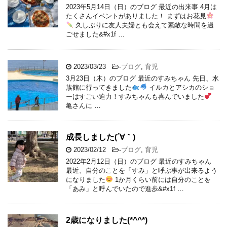
2023年5月14日（日）のブログ 最近の出来事 4月は
たくさんイベントがありました！ まずはお花見
久しぶりに友人夫婦とも会えて素敵な時間を過
ごせました&#x1f …
2023/03/23
-
ブログ
,
育児
3月23日（木）のブログ 最近のすみちゃん 先日、水
族館に行ってきました
イルカとアシカのショ
ーはすごい迫力！すみちゃんも喜んでいました
亀さんに …
成長しました(´∀｀)
2023/02/12
-
ブログ
,
育児
2022年2月12日（日）のブログ 最近のすみちゃん
最近、自分のことを「すみ」と呼ぶ事が出来るよう
になりました
1か月くらい前には自分のことを
「あみ」と呼んでいたので進歩&#x1f …
2歳になりました(*^^*)