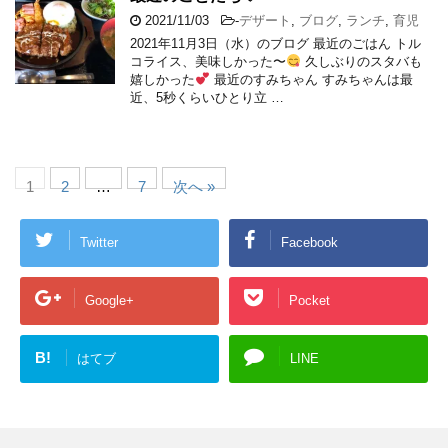
2021/11/03
-
デザート
,
ブログ
,
ランチ
,
育児
2021年11月3日（水）のブログ 最近のごはん トル
コライス、美味しかった〜
久しぶりのスタバも
嬉しかった
最近のすみちゃん すみちゃんは最
近、5秒くらいひとり立 …
1
2
…
7
次へ »
Twitter
Facebook
Google+
Pocket
B!
はてブ
LINE