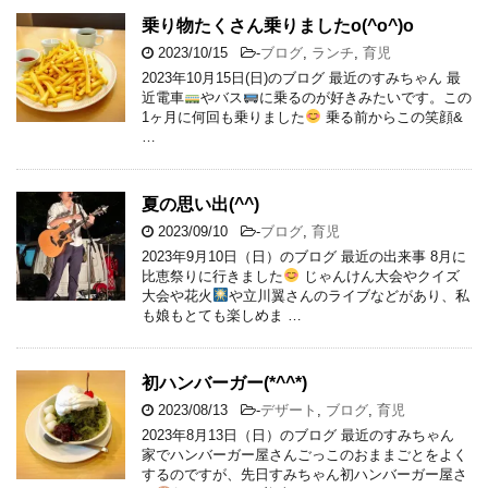
乗り物たくさん乗りましたo(^o^)o
2023/10/15
-
ブログ
,
ランチ
,
育児
2023年10月15日(日)のブログ 最近のすみちゃん 最
近電車
やバス
に乗るのが好きみたいです。この
1ヶ月に何回も乗りました
乗る前からこの笑顔&
…
夏の思い出(^^)
2023/09/10
-
ブログ
,
育児
2023年9月10日（日）のブログ 最近の出来事 8月に
比恵祭りに行きました
じゃんけん大会やクイズ
大会や花火
や立川翼さんのライブなどがあり、私
も娘もとても楽しめま …
初ハンバーガー(*^^*)
2023/08/13
-
デザート
,
ブログ
,
育児
2023年8月13日（日）のブログ 最近のすみちゃん
家でハンバーガー屋さんごっこのおままごとをよく
するのですが、先日すみちゃん初ハンバーガー屋さ