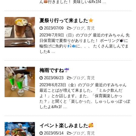
ん
行きました！ 美味しい&#x1f4 …
夏祭り行って来ました
2023/07/09
-
ブログ
,
育児
2023年7月9日（日）のブログ 最近のすみちゃん 先
日保育園で夏祭りがありました！ ボーリング
に
輪投げに魚釣り
に、、、 たくさん楽しんでま
した& …
梅雨ですね
2023/06/23
-
ブログ
,
育児
2023年6月23日（金）のブログ 最近のすみちゃん
最近ことばが増えて来ました。「ミルク飲んだ
よ！」とか話します。また、「保育園楽しかっ
た？」と聞くと「楽しかった、しゅっしゅっぽっぽ
したよ&#x1f …
イベント楽しみました
2023/05/14
-
ブログ
,
育児