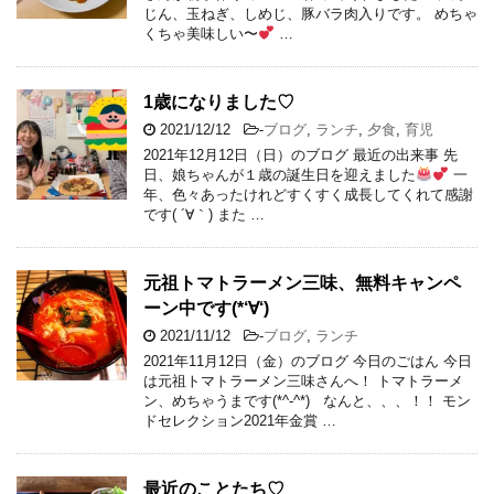
じん、玉ねぎ、しめじ、豚バラ肉入りです。 めちゃ
くちゃ美味しい〜
…
1歳になりました♡
2021/12/12
-
ブログ
,
ランチ
,
夕食
,
育児
2021年12月12日（日）のブログ 最近の出来事 先
日、娘ちゃんが１歳の誕生日を迎えました
一
年、色々あったけれどすくすく成長してくれて感謝
です( ´∀｀) また …
元祖トマトラーメン三味、無料キャンペ
ーン中です(*‘∀‘)
2021/11/12
-
ブログ
,
ランチ
2021年11月12日（金）のブログ 今日のごはん 今日
は元祖トマトラーメン三味さんへ！ トマトラーメ
ン、めちゃうまです(*^-^*) なんと、、、！！ モン
ドセレクション2021年金賞 …
最近のことたち♡