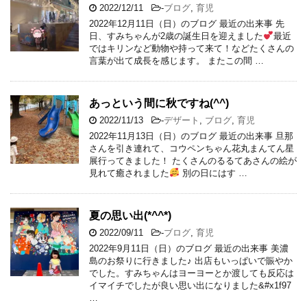
2022/12/11
-
ブログ
,
育児
2022年12月11日（日）のブログ 最近の出来事 先
日、すみちゃんが2歳の誕生日を迎えました
最近
ではキリンなど動物や持って来て！などたくさんの
言葉が出て成長を感じます。 またこの間 …
あっという間に秋ですね(^^)
2022/11/13
-
デザート
,
ブログ
,
育児
2022年11月13日（日）のブログ 最近の出来事 旦那
さんを引き連れて、コウペンちゃん花丸まんてん星
展行ってきました！ たくさんのるるてあさんの絵が
見れて癒されました
別の日にはす …
夏の思い出(*^^*)
2022/09/11
-
ブログ
,
育児
2022年9月11日（日）のブログ 最近の出来事 美濃
島のお祭りに行きました♪ 出店もいっぱいで賑やか
でした。すみちゃんはヨーヨーとか渡しても反応は
イマイチでしたが良い思い出になりました&#x1f97
…