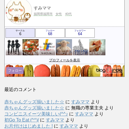
すみママ
福岡県福岡市
女性
40代
サークル
フォロー
フォロワー
6
68
64
みんなで気軽にアクセスアップ
【公式】料理・グルメサークル
お互いのブログに感謝のクリックをする会
【公式】育児サークル
【非公式】相互フォローサークル
育児サークル(^^♪ 〜My Baby〜
プロフィールを表示
フォロー
最近のコメント
赤ちゃんグッズ揃いました☆
に
すみママ
より
赤ちゃんグッズ揃いました☆
に
無職の専業主夫
より
コンビニスイーツ美味しい(^^♪
に
すみママ
より
初Go To Eat (^^)/
に
すみママ
より
お片付けはじめました !
に
すみママ
より