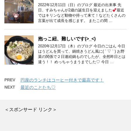
2022年12月11日（日）のブログ 最近の出来事 先
日、すみちゃんが2歳の誕生日を迎えました
最近
ではキリンなど動物や持って来て！などたくさんの
言葉が出て成長を感じます。 またこの間 …
抱っこ紐、難しいです(>_<)
2020年12月17日（木）のブログ 今日のごはん 今日
はうどんを買って、鍋焼きうどん風に( ´ ▽ ` ) お野
菜の関係で２日連続鍋ものでしたが、全然昨日とは
違う！！ めっちゃうまうまでした♡ 今日 …
PREV
円座のランチはコーヒー付きで最高です！
NEXT
最近のことたち♡
＜スポンサード リンク＞