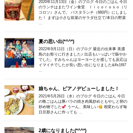
2020年11月13日（金）のブログ 今日のごはん 今日
のランチはまたワイン食堂 ｌｉｃｏｒｏｓｏ（リ
コロソ）さんで。 パスタランチ（880円）にしまし
た！ まずは小さな前菜のサラダ仕立て/本日の野菜
…
夏の思い出(*^^*)
2022年9月11日（日）のブログ 最近の出来事 美濃
島のお祭りに行きました♪ 出店もいっぱいで賑やか
でした。すみちゃんはヨーヨーとか渡しても反応は
イマイチでしたが良い思い出になりました&#x1f97
…
娘ちゃん、ピアノデビューしました！
2021年5月26日（水）のブログ 今日のごはん 今日
の晩ごはんは豚バラの焼き肉風炒めともやしと卵の
炒め物でした
うーん、美味しい
相変わらず毎
日旦那さんに作っても …
2歳になりました(*^^*)