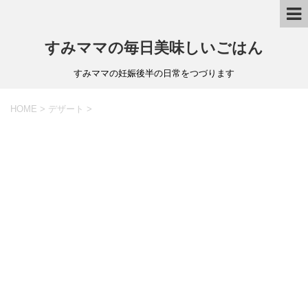
すみママの毎日美味しいごはん
すみママの妊娠後半の日常をつづります
HOME
>
デザート
>