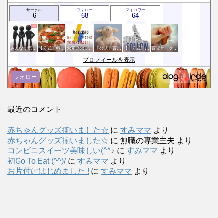
サークル
フォロー
フォロワー
6
68
64
みんなで気軽にアクセスアップ
【公式】料理・グルメサークル
お互いのブログに感謝のクリックをする会
【公式】育児サークル
【非公式】相互フォローサークル
育児サークル(^^♪ 〜My Baby〜
プロフィールを表示
フォロー
最近のコメント
赤ちゃんグッズ揃いました☆
に
すみママ
より
赤ちゃんグッズ揃いました☆
に
無職の専業主夫
より
コンビニスイーツ美味しい(^^♪
に
すみママ
より
初Go To Eat (^^)/
に
すみママ
より
お片付けはじめました !
に
すみママ
より