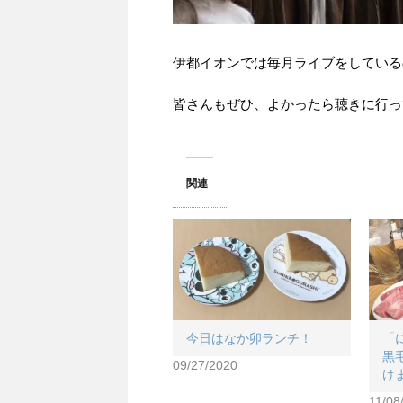
伊都イオンでは毎月ライブをしている
皆さんもぜひ、よかったら聴きに行っ
関連
今日はなか卯ランチ！
「
黒
09/27/2020
け
11/08