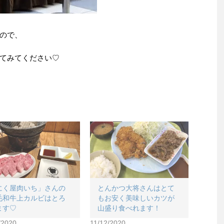
ので、
てみてください♡
にく屋肉いち」さんの
とんかつ大将さんはとて
毛和牛上カルビはとろ
もお安く美味しいカツが
ます♡
山盛り食べれます！
/2020
11/12/2020